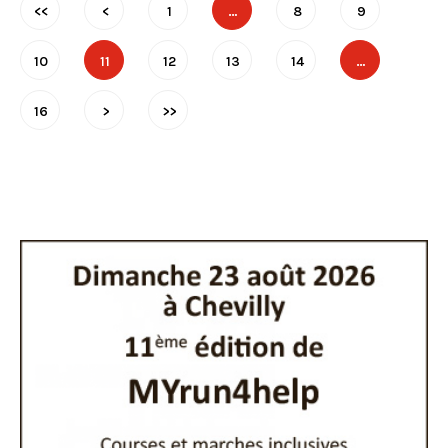
<<
<
1
…
8
9
10
11
12
13
14
…
16
>
>>