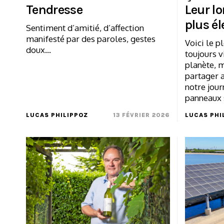
Tendresse
Leur lo
plus él
Sentiment d’amitié, d’affection
manifesté par des paroles, gestes
Voici le p
doux…
toujours v
planète, m
partager 
notre jour
panneaux 
LUCAS PHILIPPOZ
13 FÉVRIER 2026
LUCAS PHI