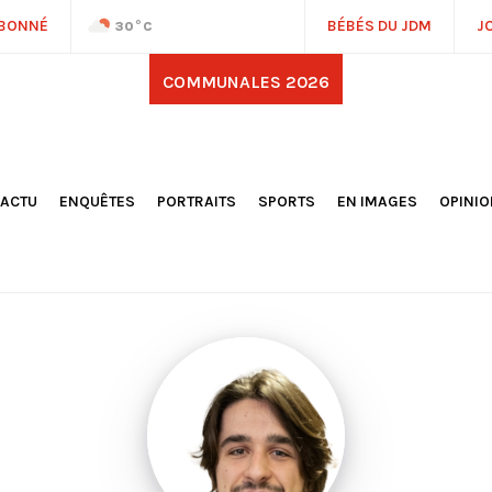
ABONNÉ
BÉBÉS DU JDM
J
30
°C
COMMUNALES 2026
'ACTU
ENQUÊTES
PORTRAITS
SPORTS
EN IMAGES
OPINI
OCIÉTÉ
FOOTBALL
DÉCOUVERTE DE NOS
DESSI
EPORTAGES
OMNISPORTS
VILLES ET VILLAGES
ÉDITOS
OLITIQUE
RÉSULTATS / CLASSEMENTS
GALERIES PHOTOS
LA CHR
LECTIONS 2026
PARIS 2024
VIDÉOS
DUBAT
ERROIR
POINTS
ULTURE
LANÈTE