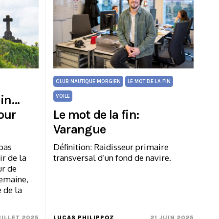
CLUB NAUTIQUE MORGIEN
LE MOT DE LA FIN
ain…
VOILE
our
Le mot de la fin:
Varangue
 pas
Définition: Raidisseur primaire
ir de la
transversal d’un fond de navire.
ur de
semaine,
e de la
UILLET 2025
LUCAS PHILIPPOZ
21 JUIN 2025