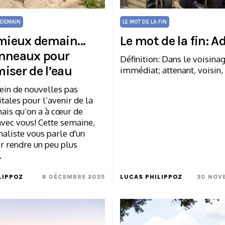
 DEMAIN
LE MOT DE LA FIN
 mieux demain…
Le mot de la fin: A
nneaux pour
Définition: Dans le voisina
iser de l’eau
immédiat; attenant, voisin,
lein de nouvelles pas
itales pour l’avenir de la
ais qu’on a à cœur de
avec vous! Cette semaine,
naliste vous parle d'un
r rendre un peu plus
…
LIPPOZ
8 DÉCEMBRE 2025
LUCAS PHILIPPOZ
30 NOV