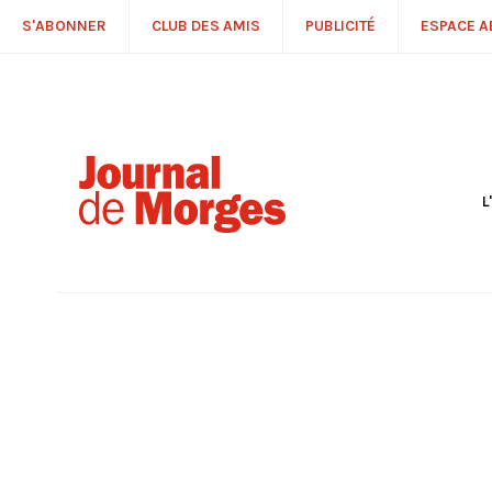
S'ABONNER
CLUB DES AMIS
PUBLICITÉ
ESPACE 
L
S
R
P
É
T
C
P