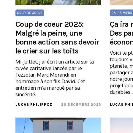
COUP DE COEUR
CA IRA MIEUX
Coup de coeur 2025:
Ça ira
Malgré la peine, une
Des pa
bonne action sans devoir
économ
le crier sur les toits
Voici le p
toujours v
Mi-juillet, j’ai écrit un article sur la
planète, m
cuvée caritative lancée par le
partager 
Fezzolan Marc Morandi en
notre jour
hommage à son fils David. Cet
projet pou
entretien m’a marqué par sa
durables
sincérité.
LUCAS PHILIPPOZ
26 DÉCEMBRE 2025
LUCAS PHI