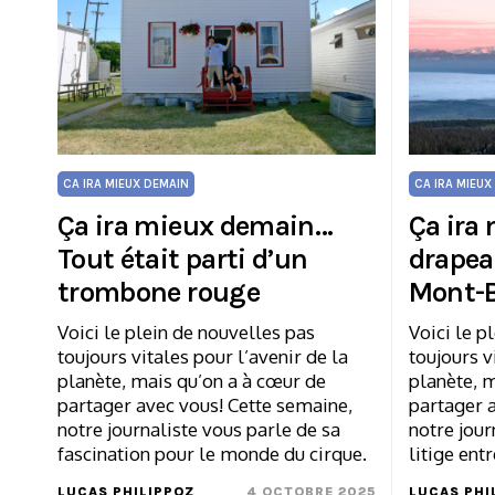
CA IRA MIEUX DEMAIN
CA IRA MIEUX
Ça ira mieux demain…
Ça ira
Tout était parti d’un
drapea
trombone rouge
Mont-B
Voici le plein de nouvelles pas
Voici le p
toujours vitales pour l’avenir de la
toujours v
planète, mais qu’on a à cœur de
planète, m
partager avec vous! Cette semaine,
partager 
notre journaliste vous parle de sa
notre jour
fascination pour le monde du cirque.
litige entr
LUCAS PHILIPPOZ
4 OCTOBRE 2025
LUCAS PHI