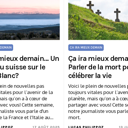
 DEMAIN
CA IRA MIEUX DEMAIN
 mieux demain… Un
Ça ira mieux dem
u suisse sur le
Parler de la mort p
lanc?
célébrer la vie
lein de nouvelles pas
Voici le plein de nouvelles
itales pour l’avenir de la
toujours vitales pour l’aven
ais qu’on a à cœur de
planète, mais qu’on a à cœ
avec vous! Cette semaine,
partager avec vous! Cette 
naliste vous parle d'un
notre journaliste vous parl
e la France et l'Italie au…
mort.
LIPPOZ
17 AOÛT 2025
LUCAS PHILIPPOZ
13 J