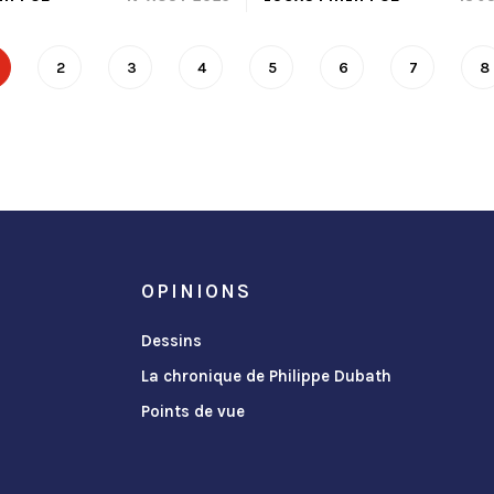
2
3
4
5
6
7
8
OPINIONS
Dessins
La chronique de Philippe Dubath
Points de vue