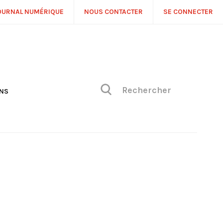
OURNAL NUMÉRIQUE
NOUS CONTACTER
SE CONNECTER
ONS
NS
ONIQUE DE PHILIPPE
H
 DE VUE