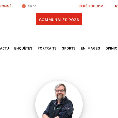
ABONNÉ
BÉBÉS DU JDM
J
30
°C
COMMUNALES 2026
'ACTU
ENQUÊTES
PORTRAITS
SPORTS
EN IMAGES
OPINI
OCIÉTÉ
FOOTBALL
DÉCOUVERTE DE NOS
DESSI
EPORTAGES
OMNISPORTS
VILLES ET VILLAGES
ÉDITOS
OLITIQUE
RÉSULTATS / CLASSEMENTS
GALERIES PHOTOS
LA CHR
LECTIONS 2026
PARIS 2024
VIDÉOS
DUBAT
ERROIR
POINTS
ULTURE
LANÈTE