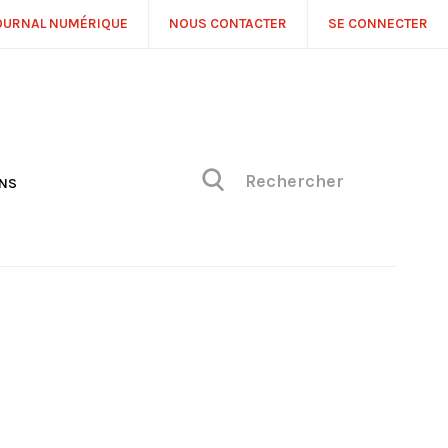
OURNAL NUMÉRIQUE
NOUS CONTACTER
SE CONNECTER
ONS
NS
ONIQUE DE PHILIPPE
H
 DE VUE