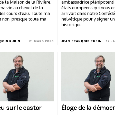
de la Maison de la Rivière.
ambassadrice plénipotenti
 ma vie au chevet de la
états européens qui nous e
des cours d’eau. Toute ma
arrivait dans notre Confédé
it non, presque toute ma
helvétique pour y signer un
historique.
ÇOIS RUBIN
21 MARS 2025
JEAN-FRANÇOIS RUBIN
17 J
eu sur le castor
Éloge de la démoc