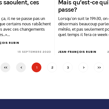
s saoulent, ces
Mais qu’est-ce qui
passe?
 ça, il ne se passe pas un
Lorsqu’on suit le 19h30, on
que certains nous rabâchent
désormais beaucoup parle
les avec ces changements
météo, et pas seulement po
es..»…
quel temps il fera ce week
ÇOIS RUBIN
15 SEPTEMBRE 2023
JEAN-FRANÇOIS RUBIN
<<
<
1
2
3
>
>>