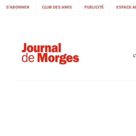
S'ABONNER
CLUB DES AMIS
PUBLICITÉ
ESPACE 
L
S
R
P
É
T
C
P