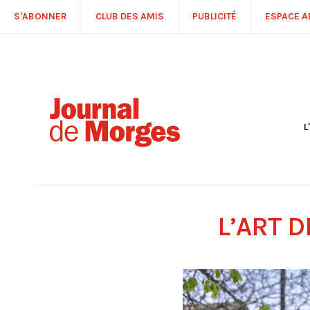
S'ABONNER
CLUB DES AMIS
PUBLICITÉ
ESPACE 
L
S
R
P
É
T
L’ART D
C
P