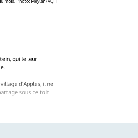
ut du mois. Photo: Meylan/VQH
in, qui le leur
se.
illage d’Apples, il ne
artage sous ce toit.