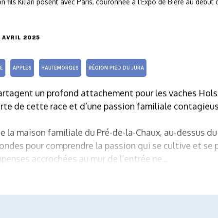
on fils Kilian posent avec Paris, couronnée à l’Expo de Bière au déb
5 AVRIL 2025
E
APPLES
HAUTEMORGES
RÉGION PIED DU JURA
partagent un profond attachement pour les vaches Holste
te de cette race et d’une passion familiale contagieu
e la maison familiale du Pré-de-la-Chaux, au-dessus du v
ndes pour comprendre la passion qui se cultive et se p
enses accrochées au mur de l’entrée ne...