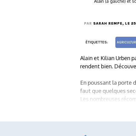
Alain (à gauche) et s
PAR
SARAH REMPE
, LE 2
ÉTIQUETTES:
AGRICULTUR
Alain et Kilian Urben 
rendent bien. Découver
En poussant la porte d
faut que quelques seco
Les nombreuses récomp