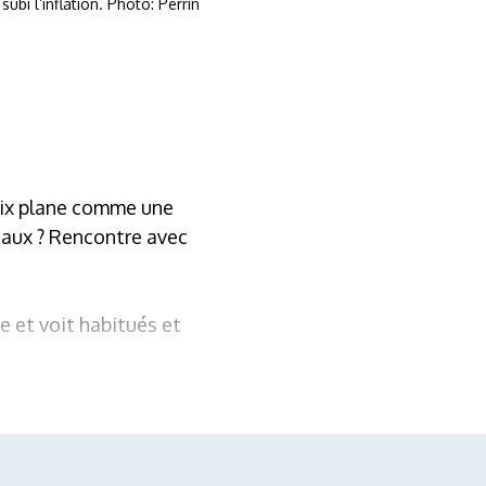
ubi l’inflation. Photo: Perrin
rix plane comme une
caux ? Rencontre avec
 et voit habitués et