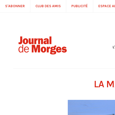
S'ABONNER
CLUB DES AMIS
PUBLICITÉ
ESPACE 
L
S
R
P
É
T
LA M
C
P