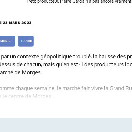
Petit producteur, Pierre Garcia n’a pas encore vraiment s
LE 23 MARS 2023
MORGES
TERROIR
par un contexte géopolitique troublé, la hausse des p
ssus de chacun, mais qu’en est-il des producteurs lo
arché de Morges.
omme chaque semaine, le marché fait vivre la Grand Rue
 le centre de Morges...