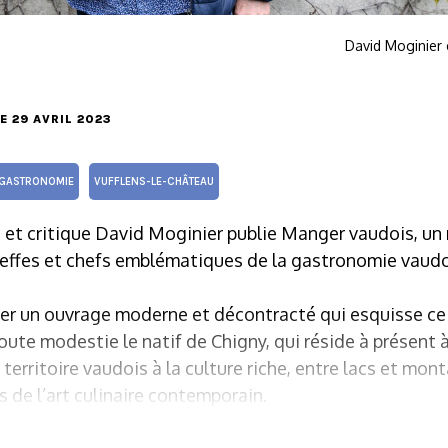
David Moginier e
LE 29 AVRIL 2023
GASTRONOMIE
VUFFLENS-LE-CHÂTEAU
re et critique David Moginier publie Manger vaudois, un 
heffes et chefs emblématiques de la gastronomie vaudoi
réer un ouvrage moderne et décontracté qui esquisse c
oute modestie le natif de Chigny, qui réside à présent 
n territoire vaudois à la culture riche, entre lacs et mon
s de l’art culinaire contemporain.