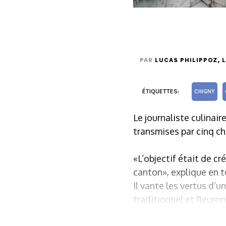
PAR
LUCAS PHILIPPOZ
, 
ÉTIQUETTES:
CHIGNY
Le journaliste culinai
transmises par cinq c
«L’objectif était de c
canton», explique en t
Il vante les vertus d’u
traditionnel et fleuron