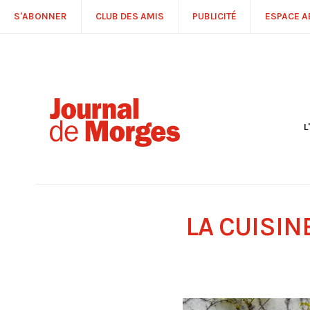
S'ABONNER
CLUB DES AMIS
PUBLICITÉ
ESPACE 
L
S
R
P
É
T
LA CUISIN
C
P