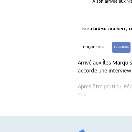
À son arrivée aux Mar
PAR
JÉRÔME LAURENT
, 
ÉTIQUETTES:
AVENTURE
Arrivé aux Îles Marqui
accorde une interview 
Après être parti du Pé
aux...