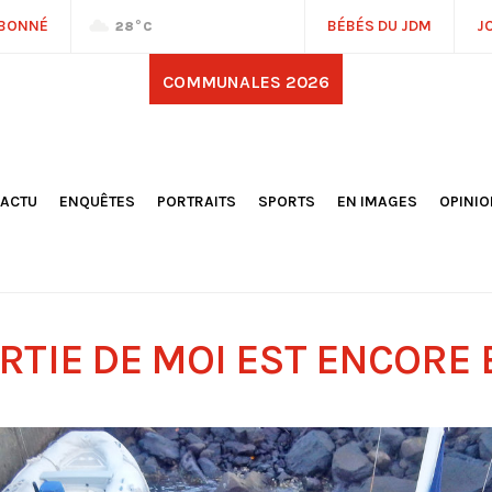
ABONNÉ
BÉBÉS DU JDM
J
28
°C
COMMUNALES 2026
'ACTU
ENQUÊTES
PORTRAITS
SPORTS
EN IMAGES
OPINI
OCIÉTÉ
FOOTBALL
DÉCOUVERTE DE NOS
DESSI
EPORTAGES
OMNISPORTS
VILLES ET VILLAGES
ÉDITOS
OLITIQUE
RÉSULTATS / CLASSEMENTS
GALERIES PHOTOS
LA CHR
LECTIONS 2026
PARIS 2024
VIDÉOS
DUBAT
ERROIR
POINTS
RTIE DE MOI EST ENCORE
ULTURE
LANÈTE