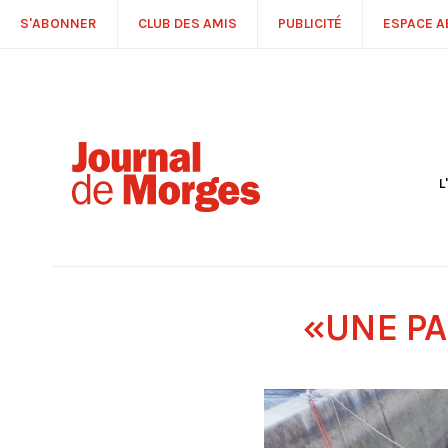
S'ABONNER
CLUB DES AMIS
PUBLICITÉ
ESPACE 
L
S
R
P
É
T
«UNE PA
C
P