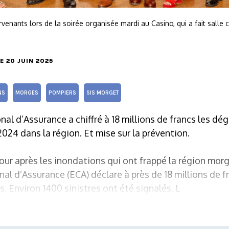
rvenants lors de la soirée organisée mardi au Casino, qui a fait salle
LE 20 JUIN 2025
NS
MORGES
POMPIERS
SIS MORGET
al d’Assurance a chiffré à 18 millions de francs les dé
2024 dans la région. Et mise sur la prévention.
jour après les inondations qui ont frappé la région morg
al d’Assurance (ECA) déclare à près de 18 millions de f
Environ 1400 sinistres ont été signalés. L