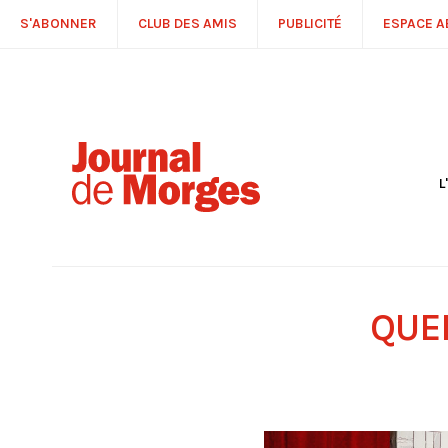
S'ABONNER
CLUB DES AMIS
PUBLICITÉ
ESPACE 
L
S
R
P
É
T
QUE
C
P