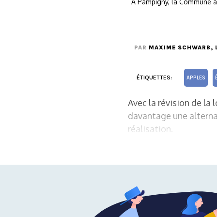
À Pampigny, la Commune a c
PAR
MAXIME SCHWARB
,
ÉTIQUETTES:
APPLES
Avec la révision de la 
davantage une alternat
réalisation.