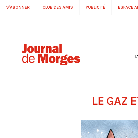
S'ABONNER
CLUB DES AMIS
PUBLICITÉ
ESPACE 
L
S
R
P
É
T
LE GAZ 
C
P