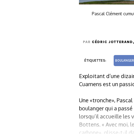
Pascal Clément cumule
PAR
CÉDRIC JOTTERAND
ÉTIQUETTES:
BOULANGER
Exploitant d’une dizai
Cuarnens est un passio
Une «tronche», Pascal
boulanger qui a passé
lorsqu’il accueille les 
Bottens. « Avec moi, le
carbone», glisse-t-il d