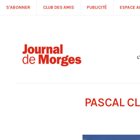
S'ABONNER
CLUB DES AMIS
PUBLICITÉ
ESPACE 
L
S
R
P
É
T
PASCAL C
C
P