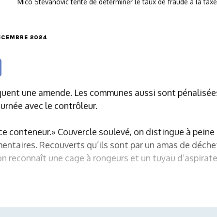
Mico Stevanovic tente de déterminer le taux de fraude à la ta
DÉCEMBRE 2024
quent une amende. Les communes aussi sont pénalisées 
ournée avec le contrôleur.
ce conteneur.» Couvercle soulevé, on distingue à peine
entaires. Recouverts qu’ils sont par un amas de déchets
 on reconnaît une cage à rongeurs et un tuyau d’aspirate