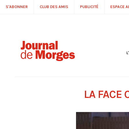
S'ABONNER
CLUB DES AMIS
PUBLICITÉ
ESPACE 
L
S
R
P
É
T
LA FACE
C
P