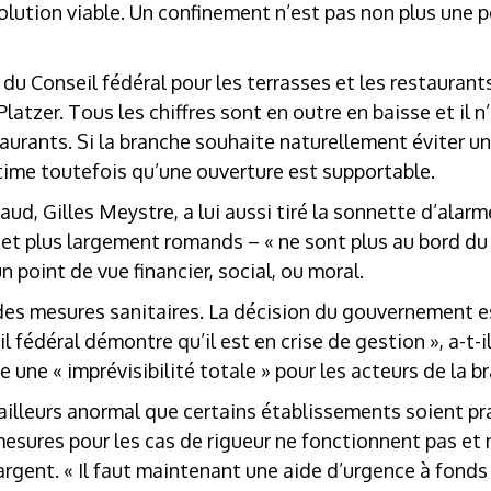
olution viable. Un confinement n’est pas non plus une p
 du Conseil fédéral pour les terrasses et les restauran
Platzer. Tous les chiffres sont en outre en baisse et il n
aurants. Si la branche souhaite naturellement éviter un 
time toutefois qu’une ouverture est supportable.
d, Gilles Meystre, a lui aussi tiré la sonnette d’alarme
et plus largement romands – « ne sont plus au bord du 
un point de vue financier, social, ou moral.
u des mesures sanitaires. La décision du gouvernement 
eil fédéral démontre qu’il est en crise de gestion », a-t-i
 une « imprévisibilité totale » pour les acteurs de la b
 ailleurs anormal que certains établissements soient pr
mesures pour les cas de rigueur ne fonctionnent pas et
argent. « Il faut maintenant une aide d’urgence à fonds