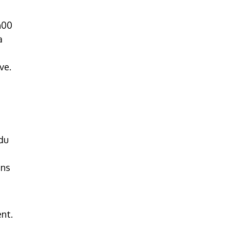
h00
à
ve.
 du
ans
nt.
s