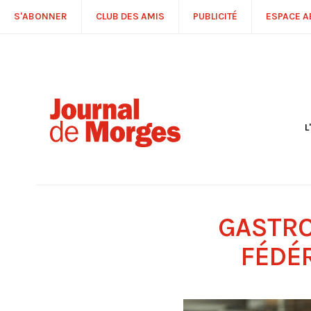
S'ABONNER
CLUB DES AMIS
PUBLICITÉ
ESPACE 
L
S
R
P
É
T
GASTRO
C
P
FÉDÉ