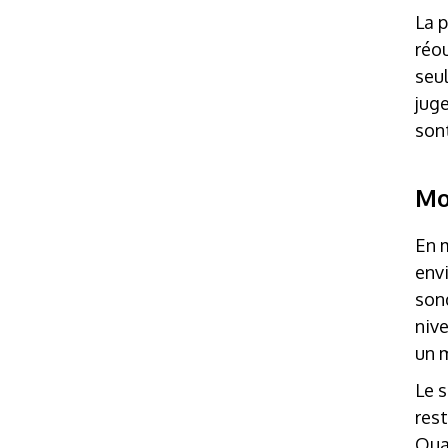
La p
réo
seu
juge
son
Mo
En 
env
son
niv
un 
Le 
res
Qua