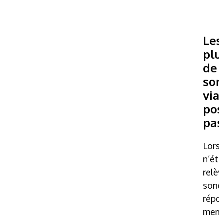
Le
pl
d
so
vi
po
pa
Lors
n’ét
rel
sond
répo
memb