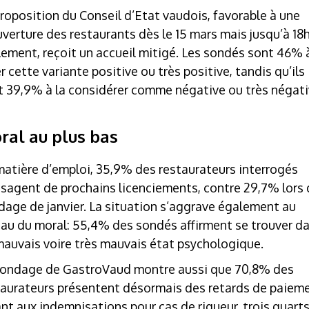
roposition du Conseil d’Etat vaudois, favorable à une
uverture des restaurants dès le 15 mars mais jusqu’à 18
lement, reçoit un accueil mitigé. Les sondés sont 46% 
r cette variante positive ou très positive, tandis qu’ils
t 39,9% à la considérer comme négative ou très négati
ral au plus bas
matière d’emploi, 35,9% des restaurateurs interrogés
isagent de prochains licenciements, contre 29,7% lors
dage de janvier. La situation s’aggrave également au
eau du moral: 55,4% des sondés affirment se trouver d
mauvais voire très mauvais état psychologique.
sondage de
GastroVaud
montre aussi que 70,8% des
taurateurs présentent désormais des retards de paieme
nt aux indemnisations pour cas de rigueur, trois quart