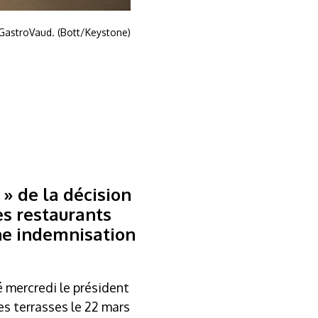
 GastroVaud. (Bott/Keystone)
 » de la décision
es restaurants
ne indemnisation
é mercredi le président
es terrasses le 22 mars