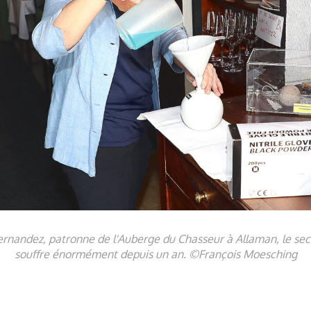
ernandez, patronne de l'Auberge du Chasseur à Allaman, le sec
souffre énormément depuis un an. ©François Moesching