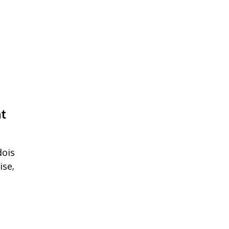
nt
dois
ise,