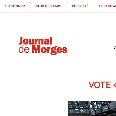
S'ABONNER
CLUB DES AMIS
PUBLICITÉ
ESPACE 
L
S
R
P
É
T
VOTE
C
P