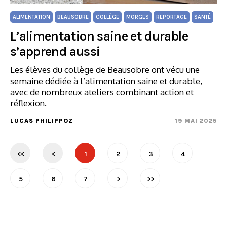
ALIMENTATION
BEAUSOBRE
COLLÈGE
MORGES
REPORTAGE
SANTÉ
L’alimentation saine et durable
s’apprend aussi
Les élèves du collège de Beausobre ont vécu une
semaine dédiée à l’alimentation saine et durable,
avec de nombreux ateliers combinant action et
réflexion.
LUCAS PHILIPPOZ
19 MAI 2025
<<
<
1
2
3
4
5
6
7
>
>>