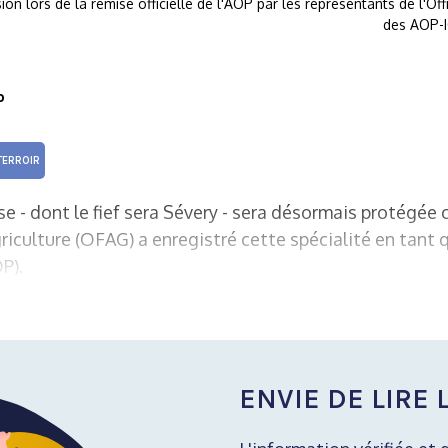
ion lors de la remise officielle de l'AOP par les représentants de l'Offi
des AOP-I
0
TERROIR
e - dont le fief sera Sévery - sera désormais protégée 
griculture (OFAG) a enregistré cette spécialité en tant 
P).
ENVIE DE LIRE L