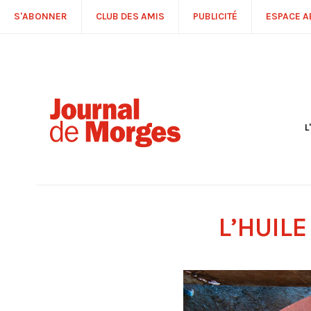
S'ABONNER
CLUB DES AMIS
PUBLICITÉ
ESPACE 
L
S
R
P
É
T
L’HUILE
C
P