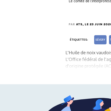
Le comité de l'interprofess
PAR
ATS
, LE 23 JUIN 202
ÉTIQUETTES:
SÉVERY
L'Huile de noix vaudois
L'Office fédéral de l'a
d'origine protégée (AO