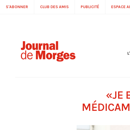
S'ABONNER
CLUB DES AMIS
PUBLICITÉ
ESPACE 
L
S
R
P
É
T
«JE 
C
P
MÉDICAM