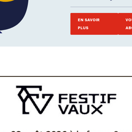
EN SAVOIR
VO
PLUS
AB