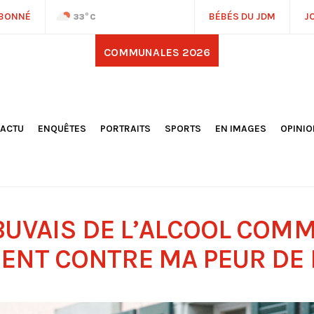
ABONNÉ
BÉBÉS DU JDM
J
33
°C
COMMUNALES 2026
'ACTU
ENQUÊTES
PORTRAITS
SPORTS
EN IMAGES
OPINI
OCIÉTÉ
FOOTBALL
DÉCOUVERTE DE NOS
DESSI
EPORTAGES
OMNISPORTS
VILLES ET VILLAGES
ÉDITOS
OLITIQUE
RÉSULTATS / CLASSEMENTS
GALERIES PHOTOS
LA CHR
LECTIONS 2026
PARIS 2024
VIDÉOS
DUBAT
ERROIR
POINTS
BUVAIS DE L’ALCOOL COM
ULTURE
LANÈTE
ENT CONTRE MA PEUR DE 