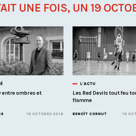
TAIT UNE FOIS, UN 19 OCTOB
TÉ
L'ACTU
 entre ombres et
Les Red Devils tout feu to
flamme
SS
19 OCTOBRE 2018
BENOÎT CORNUT
19 OC