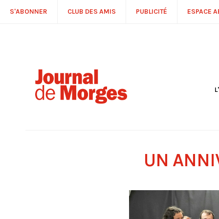
S'ABONNER
CLUB DES AMIS
PUBLICITÉ
ESPACE 
L
S
R
P
É
T
UN ANNI
C
P