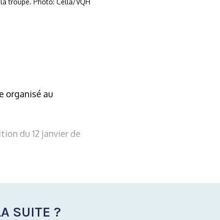
t la troupe. Photo: Cella/VQH
e organisé au
tion du 12 janvier de
A SUITE ?