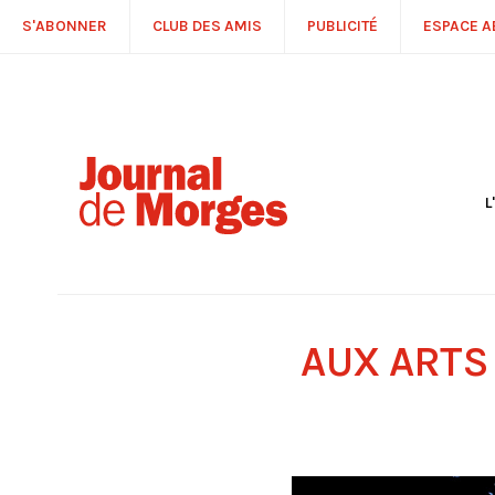
S'ABONNER
CLUB DES AMIS
PUBLICITÉ
ESPACE 
L
S
R
P
É
T
AUX ARTS 
C
P