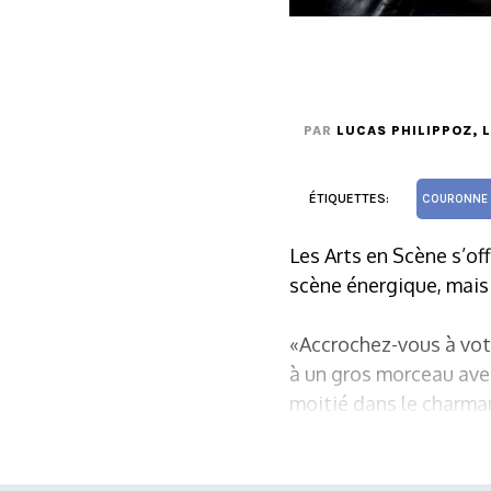
PAR
LUCAS PHILIPPOZ
, 
ÉTIQUETTES:
COURONNE 
Les Arts en Scène s’o
scène énergique, mais q
«Accrochez-vous à votr
à un gros morceau avec
moitié dans le charmant