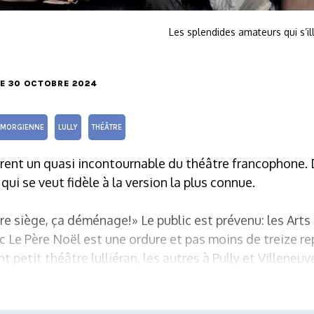
Les splendides amateurs qui s’il
LE 30 OCTOBRE 2024
MORGIENNE
LULLY
THÉÂTRE
ffrent un quasi incontournable du théâtre francophone.
ui se veut fidèle à la version la plus connue.
e siège, ça déménage!» Le public est prévenu: les Art
 Le Père Noël est une ordure et pas moins de treize re
 petit théâtre lulliéran, les autres à Pully et Villeneuv