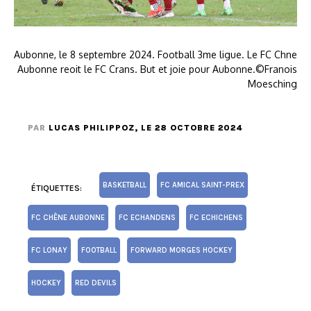
Aubonne, le 8 septembre 2024. Football 3me ligue. Le FC Chne
Aubonne reoit le FC Crans. But et joie pour Aubonne.©Franois
Moesching
PAR
LUCAS PHILIPPOZ
, LE 28 OCTOBRE 2024
BASKETBALL
FC AMICAL SAINT-PREX
ÉTIQUETTES:
FC CHÊNE AUBONNE
FC ECHANDENS
FC ECHICHENS
FC LONAY
FOOTBALL
FORWARD MORGES HOCKEY
HOCKEY
RED DEVILS