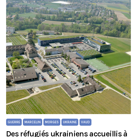
GUERRE
MARCELIN
MORGES
UKRAINE
VAUD
Des réfugiés ukrainiens accueillis à