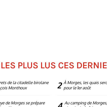
 LES PLUS LUS CES DERNI
rets de la citadelle birolane
2
À Morges, les quais ser
nçois Monthoux
pour le 1er août
ye de Morges se prépare
4
Au camping de Morges,