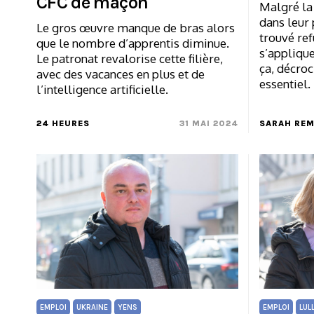
CFC de maçon
Malgré la
dans leur 
Le gros œuvre manque de bras alors
trouvé ref
que le nombre d’apprentis diminue.
s’applique
Le patronat revalorise cette filière,
ça, décro
avec des vacances en plus et de
essentiel.
l’intelligence artificielle.
24 HEURES
31 MAI 2024
SARAH RE
EMPLOI
UKRAINE
YENS
EMPLOI
LUL