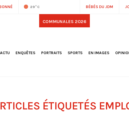
ABONNÉ
BÉBÉS DU JDM
J
29
°C
COMMUNALES 2026
'ACTU
ENQUÊTES
PORTRAITS
SPORTS
EN IMAGES
OPINI
OCIÉTÉ
FOOTBALL
DÉCOUVERTE DE NOS
DESSI
EPORTAGES
OMNISPORTS
VILLES ET VILLAGES
ÉDITOS
OLITIQUE
RÉSULTATS / CLASSEMENTS
GALERIES PHOTOS
LA CHR
LECTIONS 2026
PARIS 2024
VIDÉOS
DUBAT
ERROIR
POINTS
ULTURE
LANÈTE
RTICLES ÉTIQUETÉS
EMPL