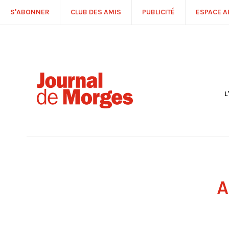
S'ABONNER
CLUB DES AMIS
PUBLICITÉ
ESPACE 
L
S
R
P
É
T
C
P
A