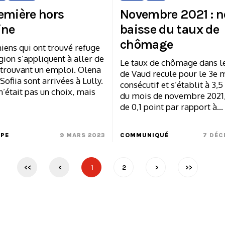
emière hors
Novembre 2021 : n
ine
baisse du taux de
chômage
iens qui ont trouvé refuge
gion s’appliquent à aller de
Le taux de chômage dans l
 trouvant un emploi. Olena
de Vaud recule pour le 3e 
, Sofiia sont arrivées à Lully.
consécutif et s’établit à 3,5
n’était pas un choix, mais
du mois de novembre 2021,
de 0,1 point par rapport à…
MPE
9 MARS 2023
COMMUNIQUÉ
7 DÉC
<<
<
1
2
>
>>