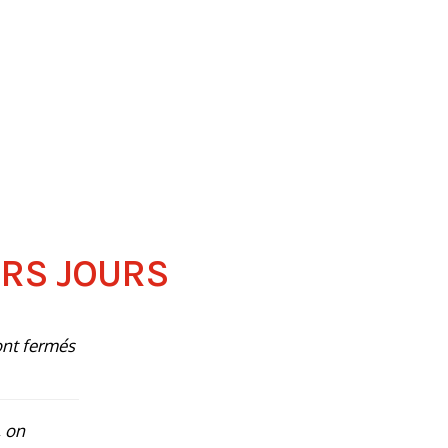
ERS JOURS
ont fermés
 on