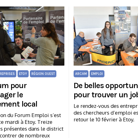
REPRISES
ETOY
RÉGION OUEST
ARCAM
EMPLOI
um pour
De belles opportun
ager le
pour trouver un jo
ement local
Le rendez-vous des entrepr
des chercheurs d’emploi es
tion du Forum Emploi s’est
retour le 10 février à Etoy.
e mardi à Etoy. Treize
s présentes dans le district
ncontrer de nombreux