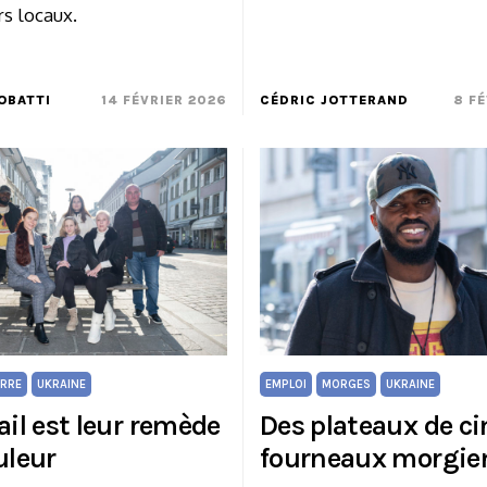
rs locaux.
OBATTI
14 FÉVRIER 2026
CÉDRIC JOTTERAND
8 FÉ
RRE
UKRAINE
EMPLOI
MORGES
UKRAINE
ail est leur remède
Des plateaux de ci
uleur
fourneaux morgie