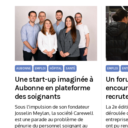
AUBONNE
EMPLOI
HÔPITAL
SANTÉ
EMPLOI
ENT
Une start-up imaginée à
Un for
Aubonne en plateforme
encour
des soignants
recrut
Sous l'impulsion de son fondateur
La 2e édi
Josselin Meylan, la société Carewell
déroulée c
est une parade au problème de
entreprise
pénurie du personnel soignant au
ont pu re