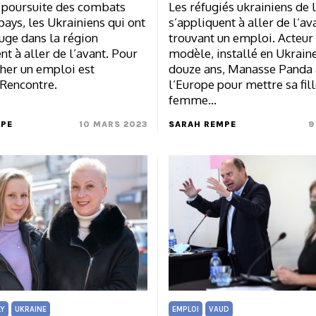
 poursuite des combats
Les réfugiés ukrainiens de 
pays, les Ukrainiens qui ont
s’appliquent à aller de l’av
uge dans la région
trouvant un emploi. Acteur 
nt à aller de l’avant. Pour
modèle, installé en Ukrain
cher un emploi est
douze ans, Manasse Panda 
 Rencontre.
l’Europe pour mettre sa fill
femme…
MPE
10 MARS 2023
SARAH REMPE
9
LY
UKRAINE
EMPLOI
VAUD