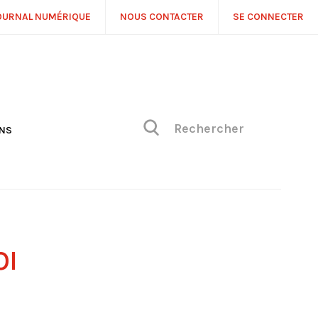
OURNAL NUMÉRIQUE
NOUS CONTACTER
SE CONNECTER
ONS
NS
ONIQUE DE PHILIPPE
H
 DE VUE
OI