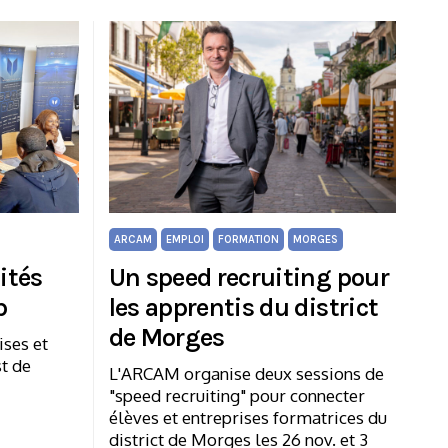
ARCAM
EMPLOI
FORMATION
MORGES
ités
Un speed recruiting pour
b
les apprentis du district
de Morges
ises et
t de
L'ARCAM organise deux sessions de
"speed recruiting" pour connecter
élèves et entreprises formatrices du
district de Morges les 26 nov. et 3