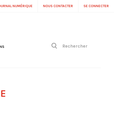
OURNAL NUMÉRIQUE
NOUS CONTACTER
SE CONNECTER
ONS
NS
ONIQUE DE PHILIPPE
H
 DE VUE
E