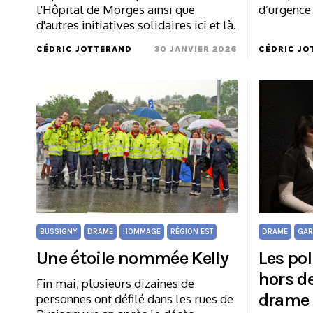
l'Hôpital de Morges ainsi que
d’urgence 
d'autres initiatives solidaires ici et là.
CÉDRIC JOTTERAND
30 JANVIER 2026
CÉDRIC JO
BUSSIGNY
DRAME
HOMMAGE
RÉGION EST
DRAME
GAR
Une étoile nommée Kelly
Les po
hors d
Fin mai, plusieurs dizaines de
drame 
personnes ont défilé dans les rues de