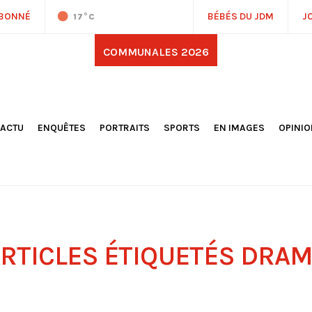
ABONNÉ
BÉBÉS DU JDM
J
17
°C
COMMUNALES 2026
'ACTU
ENQUÊTES
PORTRAITS
SPORTS
EN IMAGES
OPINI
OCIÉTÉ
FOOTBALL
DÉCOUVERTE DE NOS
DESSI
EPORTAGES
OMNISPORTS
VILLES ET VILLAGES
ÉDITOS
OLITIQUE
RÉSULTATS / CLASSEMENTS
GALERIES PHOTOS
LA CHR
LECTIONS 2026
PARIS 2024
VIDÉOS
DUBAT
ERROIR
POINTS
ULTURE
LANÈTE
RTICLES ÉTIQUETÉS
DRAM