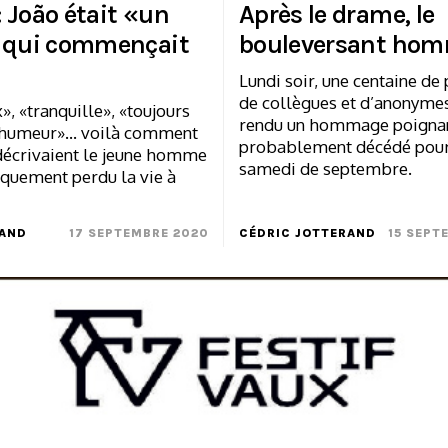
 João était «un
Après le drame, le
 qui commençait
bouleversant ho
Lundi soir, une centaine de
de collègues et d’anonyme
, «tranquille», «toujours
rendu un hommage poignant
humeur»... voilà comment
probablement décédé pour
décrivaient le jeune homme
samedi de septembre.
iquement perdu la vie à
CAND
17 SEPTEMBRE 2020
CÉDRIC JOTTERAND
15 SEPT