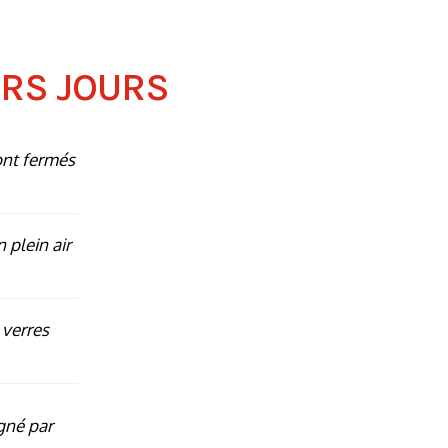
ERS JOURS
ont fermés
n plein air
 verres
rgné par