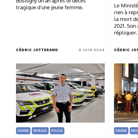
Busisgny un an après le décès
Le Ministè
tragique d’une jeune femme.
rien à rep
la mort d
2021. Son 
répliquer.
CÉDRIC JOTTERAND
9 JUIN 2024
CÉDRIC JO
DRAME
MORGES
POLICE
DRAME
MEU