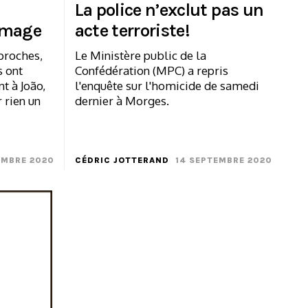
La police n’exclut pas un
mmage
acte terroriste!
 proches,
Le Ministère public de la
s ont
Confédération (MPC) a repris
 à João,
l'enquête sur l'homicide de samedi
 rien un
dernier à Morges.
EMBRE 2020
CÉDRIC JOTTERAND
14 SEPTEMBRE 2020