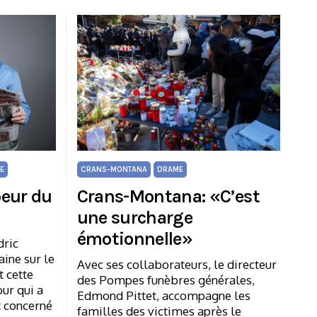
LE
CRANS-MONTANA
DRAME
peur du
Crans-Montana: «C’est
une surcharge
émotionnelle»
dric
aine sur le
Avec ses collaborateurs, le directeur
 cette
des Pompes funèbres générales,
ur qui a
Edmond Pittet, accompagne les
t concerné
familles des victimes après le