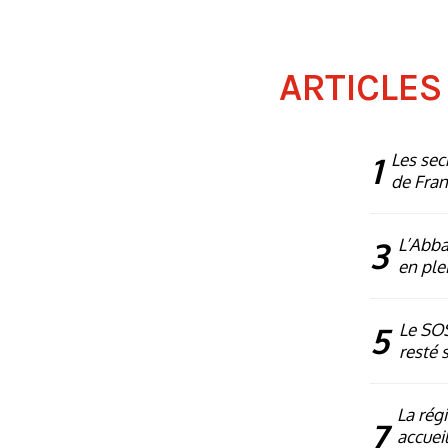
ARTICLES
1
Les sec
de Fra
3
L’Abba
en plei
5
Le SOS
resté 
La rég
7
accueil