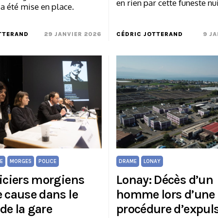
en rien par cette funeste nui
a été mise en place.
TTERAND
29 JANVIER 2026
CÉDRIC JOTTERAND
9 JA
E
MORGES
POLICE
DRAME
LONAY
liciers morgiens
Lonay: Décès d’un
e cause dans le
homme lors d’une
de la gare
procédure d’expul