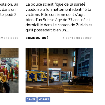
ulsion, un
La police scientifique de la sûreté
s dans un
vaudoise a formellement identifié la
le jeudi 2
victime. Elle confirme qu’il s’agit
.
bien d’un Suisse âgé de 37 ans, né et
domicilié dans le canton de Zürich et
qu'il possédait bien un…
EMBRE 2023
COMMUNIQUÉ
1 SEPTEMBRE 2021
DRAME
MORGES