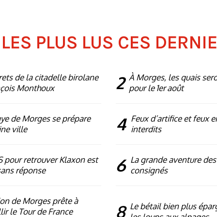
 LES PLUS LUS CES DERNI
rets de la citadelle birolane
2
À Morges, les quais ser
nçois Monthoux
pour le 1er août
ye de Morges se prépare
4
Feux d’artifice et feux e
ne ville
interdits
 pour retrouver Klaxon est
6
La grande aventure des
sans réponse
consignés
ion de Morges prête à
8
Le bétail bien plus épa
lir le Tour de France
les loups aux alpages