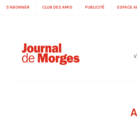
S'ABONNER
CLUB DES AMIS
PUBLICITÉ
ESPACE 
L
S
R
P
É
T
C
P
A