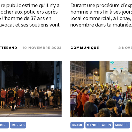
re public estime qu'il n'y a
Durant une procédure d’exp
rocher aux policiers après
homme a mis fin à ses jour
e l'homme de 37 ans en
local commercial, à Lonay, 
avocat et ses soutiens vont
novembre dans la matinée
TTERAND
10 NOVEMBRE 2023
COMMUNIQUÉ
2 NOV
RTRE
MORGES
DRAME
MANIFESTATION
MORGES