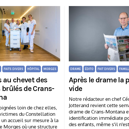
FAITS DIVERS
HÔPITAL
MORGES
DRAME
ÉDITO
FAIT DIVERS
FAMIL
 au chevet des
Après le drame la 
 brûlés de Crans-
vide
na
Notre rédacteur en chef Cé
Jotterand revient cette sem
ignées loin de chez elles,
drame de Crans-Montana et
victimes du Constellation
identification immédiate po
 un accueil sur mesure à la
des enfants, même s'il n'es
de Morges où une structure