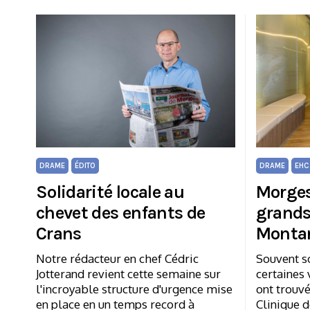
DRAME
ÉDITO
DRAME
EHC
Solidarité locale au
Morges
chevet des enfants de
grands
Crans
Monta
Notre rédacteur en chef Cédric
Souvent so
Jotterand revient cette semaine sur
certaines 
l'incroyable structure d'urgence mise
ont trouvé
en place en un temps record à
Clinique 