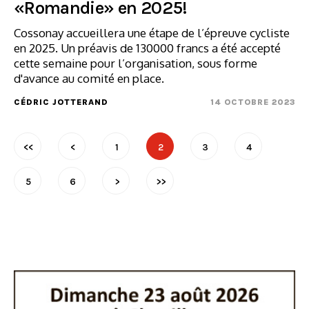
«Romandie» en 2025!
Cossonay accueillera une étape de l’épreuve cycliste
en 2025. Un préavis de 130000 francs a été accepté
cette semaine pour l’organisation, sous forme
d'avance au comité en place.
CÉDRIC JOTTERAND
14 OCTOBRE 2023
<<
<
1
2
3
4
5
6
>
>>