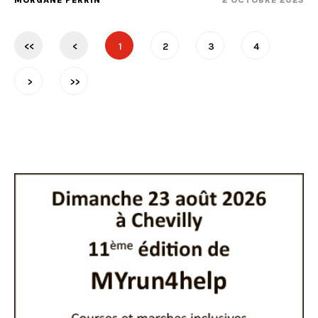
MORGANE PERRIN
2 OCTOBRE 2023
<<
<
1
2
3
4
>
>>