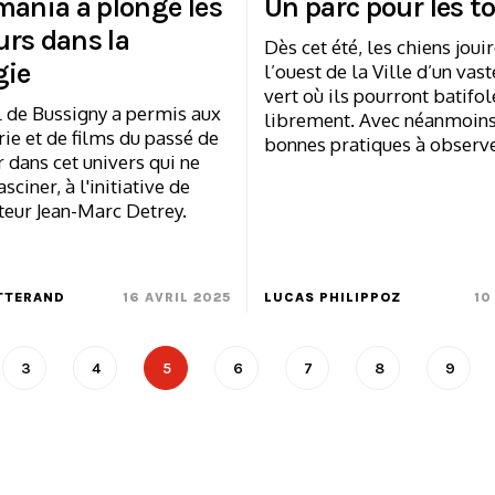
mania a plongé les
Un parc pour les t
rs dans la
Dès cet été, les chiens joui
gie
l’ouest de la Ville d’un vas
vert où ils pourront batifol
l de Bussigny a permis aux
librement. Avec néanmoin
rie et de films du passé de
bonnes pratiques à observe
 dans cet univers qui ne
sciner, à l'initiative de
teur Jean-Marc Detrey.
TTERAND
16 AVRIL 2025
LUCAS PHILIPPOZ
10
3
4
5
6
7
8
9