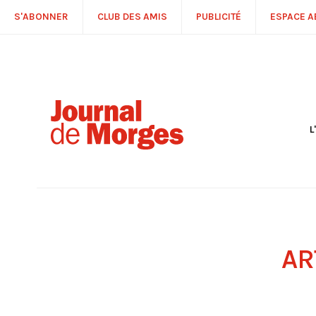
S'ABONNER
CLUB DES AMIS
PUBLICITÉ
ESPACE 
L
S
R
P
É
T
C
P
AR