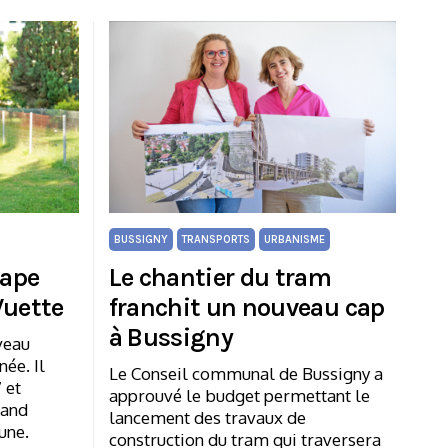
BUSSIGNY
TRANSPORTS
URBANISME
tape
Le chantier du tram
Vuette
franchit un nouveau cap
à Bussigny
veau
née. Il
Le Conseil communal de Bussigny a
 et
approuvé le budget permettant le
rand
lancement des travaux de
une.
construction du tram qui traversera