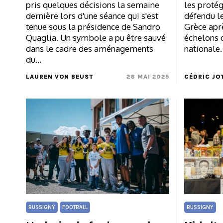
pris quelques décisions la semaine
les proté
dernière lors d'une séance qui s'est
défendu le
tenue sous la présidence de Sandro
Grèce aprè
Quaglia. Un symbole a pu être sauvé
échelons d
dans le cadre des aménagements
nationale.
du…
LAUREN VON BEUST
26 MAI 2025
CÉDRIC JO
BUSSIGNY
FOOTBALL
BUSSIGNY