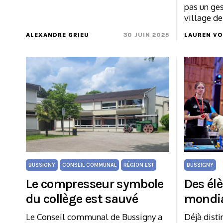
pas un ges
village de
ALEXANDRE GRIEU
30 JUIN 2025
LAUREN VO
BUSSIGNY
CONSEIL COMMUNAL
RÉGION EST
BUSSIGNY
Le compresseur symbole
Des élè
du collège est sauvé
mondia
Le Conseil communal de Bussigny a
Déjà disti