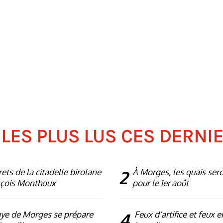
 LES PLUS LUS CES DERNI
rets de la citadelle birolane
2
À Morges, les quais ser
nçois Monthoux
pour le 1er août
ye de Morges se prépare
4
Feux d’artifice et feux e