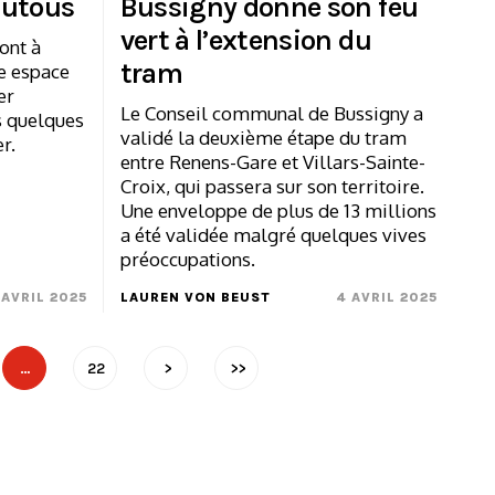
outous
Bussigny donne son feu
vert à l’extension du
ront à
tram
te espace
er
Le Conseil communal de Bussigny a
s quelques
validé la deuxième étape du tram
r.
entre Renens-Gare et Villars-Sainte-
Croix, qui passera sur son territoire.
Une enveloppe de plus de 13 millions
a été validée malgré quelques vives
préoccupations.
 AVRIL 2025
LAUREN VON BEUST
4 AVRIL 2025
…
22
>
>>