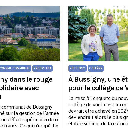
CONSEIL COMMUNAL
RÉGION EST
BUSSIGNY
COLLÈGE
ny dans le rouge
À Bussigny, une é
olidaire avec
pour le collège de 
n
La mise à l’enquête du nou
collège de Vuette est termi
l communal de Bussigny
devrait être achevé en 2027
hé sur la gestion de l’année
deviendrait alors le plus g
 un déficit supérieur à deux
établissement de la comm
e francs. Ce qui n’empêche