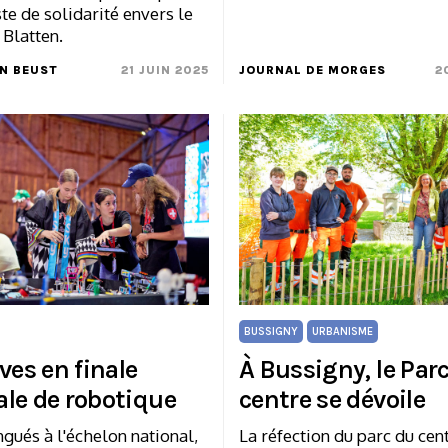
te de solidarité envers le
 Blatten.
N BEUST
21 JUIN 2025
JOURNAL DE MORGES
2
BUSSIGNY
URBANISME
ves en finale
À Bussigny, le Par
le de robotique
centre se dévoile
ngués à l'échelon national,
La réfection du parc du cen