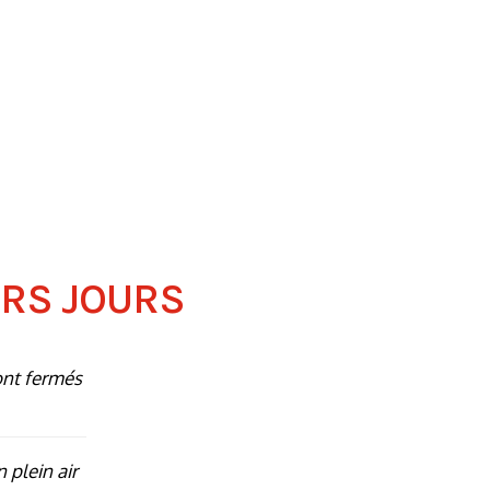
ERS JOURS
ont fermés
n plein air