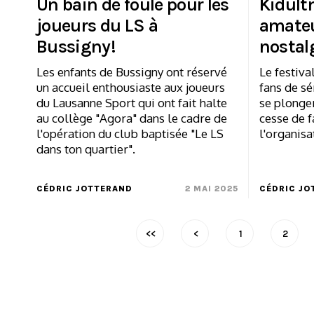
Un bain de foule pour les
Kidult
joueurs du LS à
amateu
Bussigny!
nostal
Les enfants de Bussigny ont réservé
Le festiva
un accueil enthousiaste aux joueurs
fans de sé
du Lausanne Sport qui ont fait halte
se plonger
au collège "Agora" dans le cadre de
cesse de fa
l'opération du club baptisée "Le LS
l'organisa
dans ton quartier".
CÉDRIC JOTTERAND
2 MAI 2025
CÉDRIC JO
<<
<
1
2