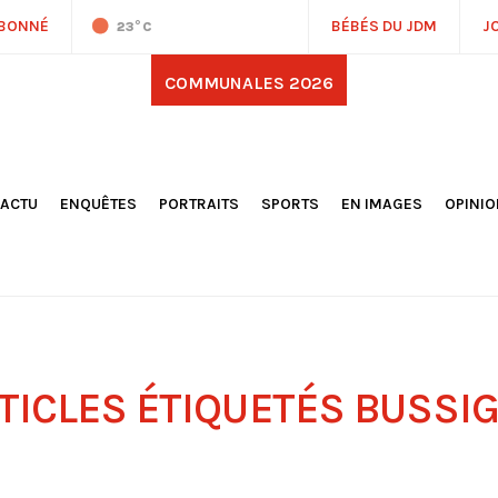
ABONNÉ
BÉBÉS DU JDM
J
23
°C
COMMUNALES 2026
'ACTU
ENQUÊTES
PORTRAITS
SPORTS
EN IMAGES
OPINI
OCIÉTÉ
FOOTBALL
DÉCOUVERTE DE NOS
DESSI
EPORTAGES
OMNISPORTS
VILLES ET VILLAGES
ÉDITOS
OLITIQUE
RÉSULTATS / CLASSEMENTS
GALERIES PHOTOS
LA CHR
LECTIONS 2026
PARIS 2024
VIDÉOS
DUBAT
ERROIR
POINTS
ULTURE
LANÈTE
TICLES ÉTIQUETÉS
BUSSI