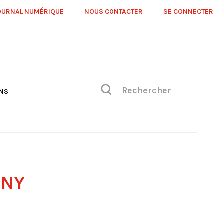
OURNAL NUMÉRIQUE
NOUS CONTACTER
SE CONNECTER
ONS
NS
ONIQUE DE PHILIPPE
H
 DE VUE
GNY