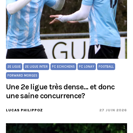
2E LIGUE
2E LIGUE INTER
FC ECHICHENS
FC LONAY
FOOTBALL
FORWARD MORGES
Une 2e ligue très dense… et donc
une saine concurrence?
LUCAS PHILIPPOZ
27 JUIN 2026