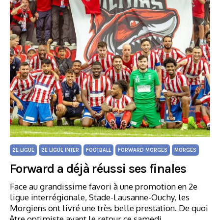
2E LIGUE
2E LIGUE INTER
FOOTBALL
FORWARD MORGES
MORGES
Forward a déjà réussi ses finales
Face au grandissime favori à une promotion en 2e
ligue interrégionale, Stade-Lausanne-Ouchy, les
Morgiens ont livré une très belle prestation. De quoi
être optimiste avant le retour ce samedi.