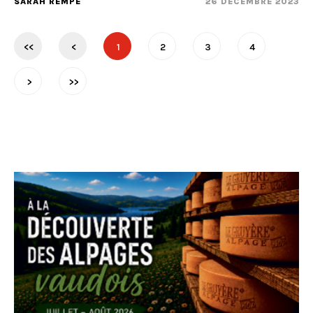
SARAH REMPE
26 DÉCEMBRE 2023
<<
<
1
2
3
4
>
>>