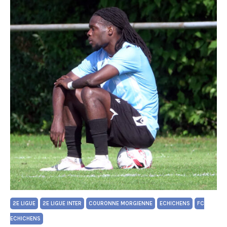
2E LIGUE
2E LIGUE INTER
COURONNE MORGIENNE
ECHICHENS
FC
ECHICHENS