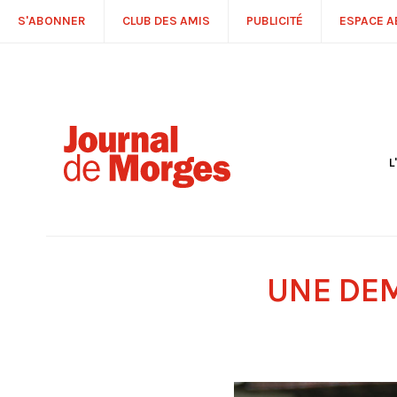
S'ABONNER
CLUB DES AMIS
PUBLICITÉ
ESPACE 
L
S
R
P
É
T
UNE DEM
C
P