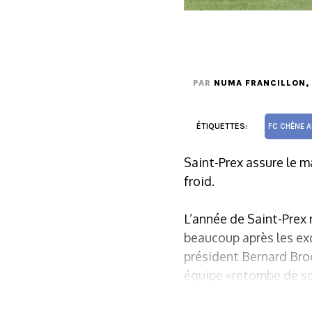
PAR
NUMA FRANCILLON
,
ÉTIQUETTES:
FC CHÊNE 
Saint-Prex assure le 
froid.
L’année de Saint-Prex n
beaucoup après les exc
président Bernard Brod
équipe «retombe de s