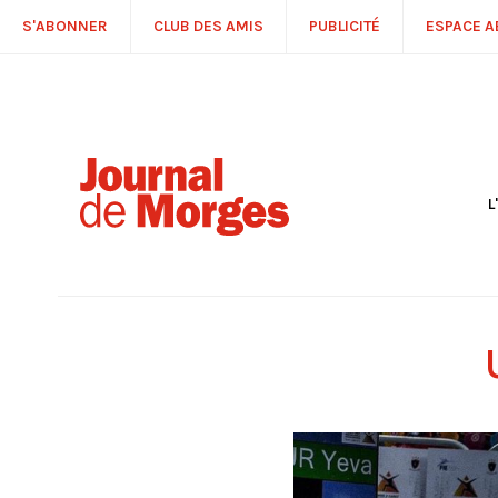
S'ABONNER
CLUB DES AMIS
PUBLICITÉ
ESPACE 
L
S
R
P
É
T
C
P