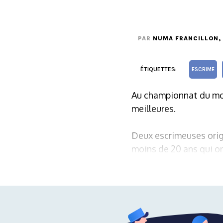
PAR
NUMA FRANCILLON
,
ÉTIQUETTES:
ESCRIME
Au championnat du mon
meilleures.
Deux escrimeuses orig
moins de 20 ans qui on