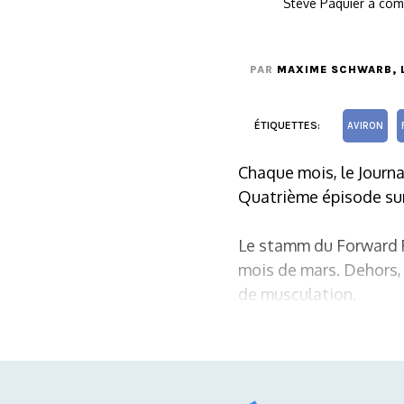
Steve Paquier a comm
PAR
MAXIME SCHWARB
,
ÉTIQUETTES:
AVIRON
Chaque mois, le Journ
Quatrième épisode sur
Le stamm du Forward R
mois de mars. Dehors, l
de musculation.