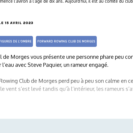
encé l’aviron à l’âge de dix ans. Aujourd’hui, il est au comité du c
 LE 15 AVRIL 2023
FIGURES DE L'OMBRE
FORWARD ROWING CLUB DE MORGES
al de Morges vous présente une personne phare peu conn
 l’eau avec Steve Paquier, un rameur engagé.
owing Club de Morges perd peu à peu son calme en cet
e vent s’est levé tandis qu’à l’intérieur, les rameurs s’