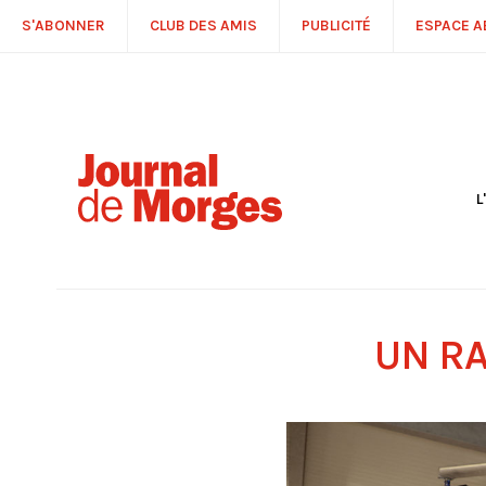
S'ABONNER
CLUB DES AMIS
PUBLICITÉ
ESPACE 
L
S
R
P
É
T
UN R
C
P