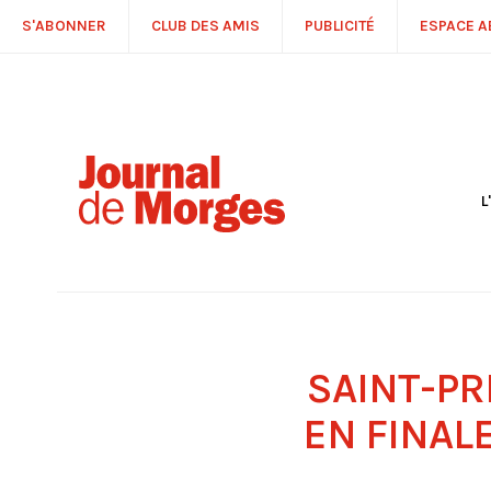
S'ABONNER
CLUB DES AMIS
PUBLICITÉ
ESPACE 
L
S
R
P
É
T
C
P
SAINT-PR
EN FINAL