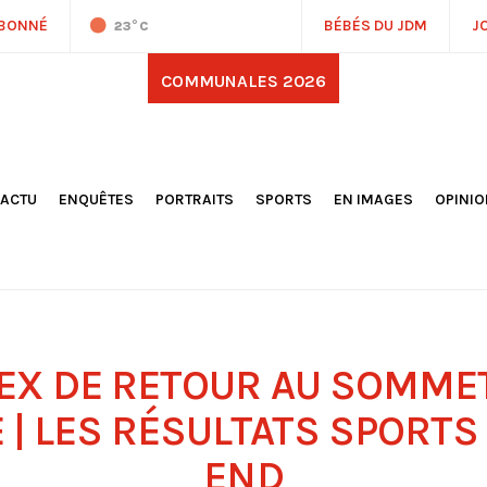
ABONNÉ
BÉBÉS DU JDM
J
23
°C
COMMUNALES 2026
'ACTU
ENQUÊTES
PORTRAITS
SPORTS
EN IMAGES
OPINI
OCIÉTÉ
FOOTBALL
DÉCOUVERTE DE NOS
DESSI
EPORTAGES
OMNISPORTS
VILLES ET VILLAGES
ÉDITOS
OLITIQUE
RÉSULTATS / CLASSEMENTS
GALERIES PHOTOS
LA CHR
LECTIONS 2026
PARIS 2024
VIDÉOS
DUBAT
ERROIR
POINTS
ULTURE
LANÈTE
EX DE RETOUR AU SOMMET,
E | LES RÉSULTATS SPORTS
END