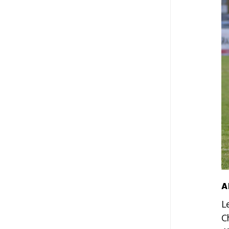
A
L
C