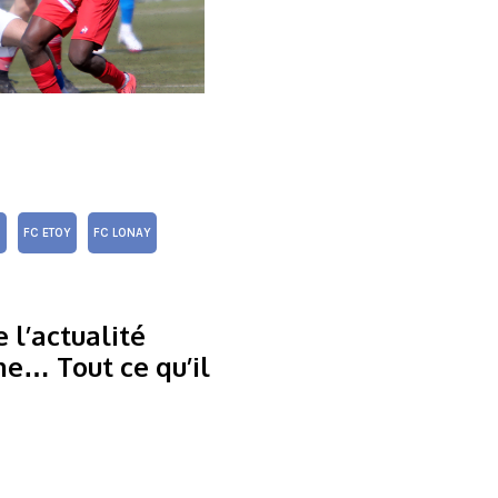
S
FC ETOY
FC LONAY
 l’actualité
me… Tout ce qu’il