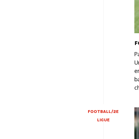
F
P
U
e
b
c
FOOTBALL/2E
LIGUE