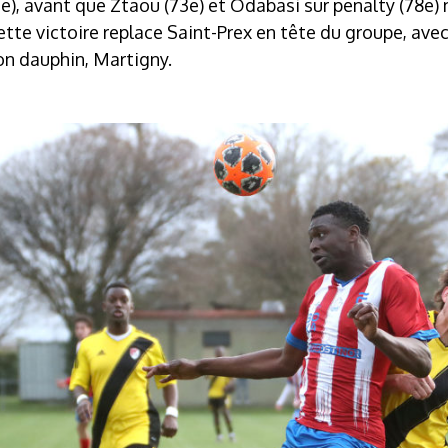
1e), avant que Ztaou (73e) et Odabasi sur penalty (78e) 
ette victoire replace Saint-Prex en tête du groupe, avec
on dauphin, Martigny.