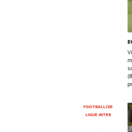
E
V
m
s
(
p
FOOTBALL/2E
LIGUE INTER