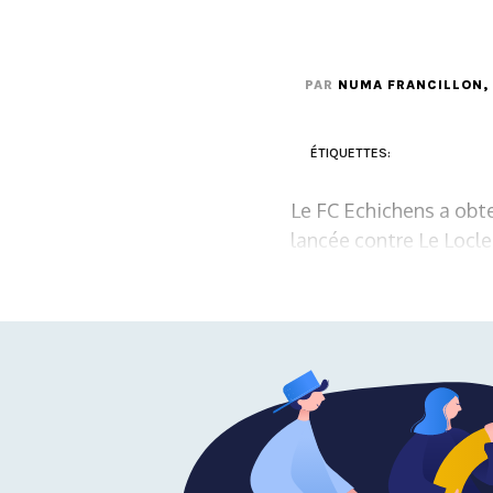
PAR
NUMA FRANCILLON
,
ÉTIQUETTES:
Le FC Echichens a obte
lancée contre Le Locle