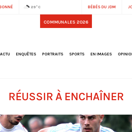
ABONNÉ
BÉBÉS DU JDM
J
29
°C
COMMUNALES 2026
'ACTU
ENQUÊTES
PORTRAITS
SPORTS
EN IMAGES
OPINI
OCIÉTÉ
FOOTBALL
DÉCOUVERTE DE NOS
DESSI
EPORTAGES
OMNISPORTS
VILLES ET VILLAGES
ÉDITOS
OLITIQUE
RÉSULTATS / CLASSEMENTS
GALERIES PHOTOS
LA CHR
LECTIONS 2026
PARIS 2024
VIDÉOS
DUBAT
ERROIR
POINTS
RÉUSSIR À ENCHAÎNER
ULTURE
LANÈTE