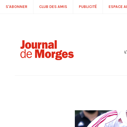
S'ABONNER
CLUB DES AMIS
PUBLICITÉ
ESPACE 
L
S
R
P
É
T
C
P