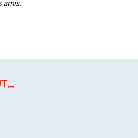
s amis.
...