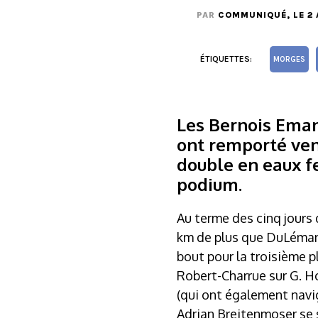
PAR
COMMUNIQUÉ
, LE 2
ÉTIQUETTES:
MORGES
Les Bernois Eman
ont remporté ven
double en eaux f
podium.
Au terme des cinq jours 
km de plus que DuLémanàl
bout pour la troisième 
Robert-Charrue sur G. Ho
(qui ont également navig
Adrian Breitenmoser se s