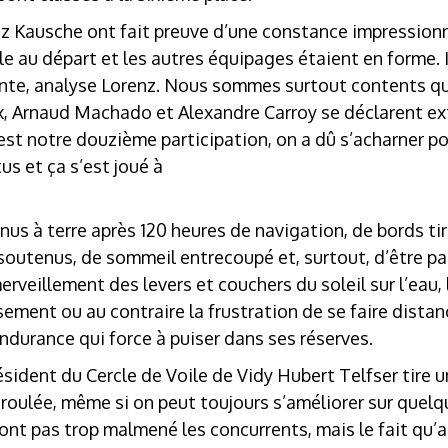
z Kausche ont fait preuve d’une constance impression
cile au départ et les autres équipages étaient en forme. Il
ante, analyse Lorenz. Nous sommes surtout contents q
x, Arnaud Machado et Alexandre Carroy se déclarent e
est notre douzième participation, on a dû s’acharner pour
 et ça s’est joué à
us à terre après 120 heures de navigation, de bords tir
s soutenus, de sommeil entrecoupé et, surtout, d’être pa
erveillement des levers et couchers du soleil sur l’eau,
ement ou au contraire la frustration de se faire distanc
ndurance qui force à puiser dans ses réserves.
sident du Cercle de Voile de Vidy Hubert Telfser tire un 
éroulée, même si on peut toujours s’améliorer sur quel
ont pas trop malmené les concurrents, mais le fait qu’