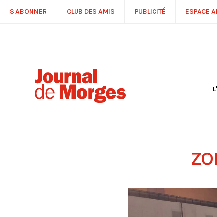
S'ABONNER
CLUB DES AMIS
PUBLICITÉ
ESPACE 
L
S
R
P
É
T
ZO
C
P