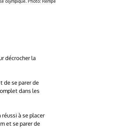
aille olympique. Photo: Rempe
ur décrocher la
nt de se parer de
complet dans les
 réussi à se placer
m et se parer de