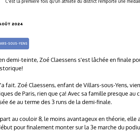
C'est la première fois qu'un athlète du district remporte une méd
 AOÛT 2024
LARS-SOUS-YENS
en demi-teinte, Zoé Claessens s'est lâchée en finale po
storique!
 l'a fait. Zoé Claessens, enfant de Villars-sous-Yens, vie
ques de Paris, rien que ça! Avec sa famille presque au 
ssée 6e au terme des 3 runs de la demi-finale.
part au couloir 8, le moins avantageux en théorie, elle a
début pour finalement monter sur la 3e marche du podiu