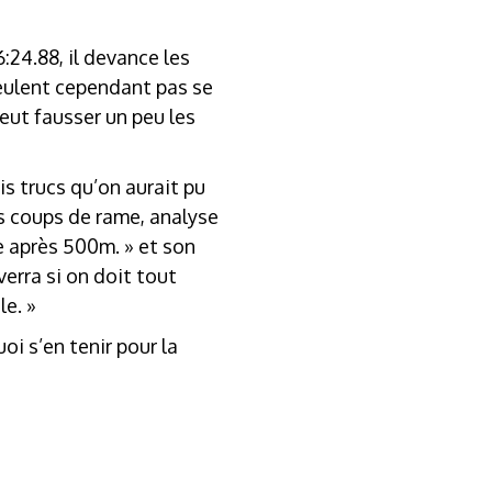
:24.88, il devance les
 veulent cependant pas se
peut fausser un peu les
is trucs qu’on aurait pu
rs coups de rame, analyse
te après 500m. » et son
erra si on doit tout
le. »
oi s’en tenir pour la