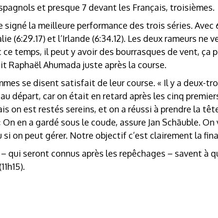
spagnols et presque 7 devant les Français, troisièmes.
signé la meilleure performance des trois séries. Avec 6
alie (6:29.17) et l’Irlande (6:34.12). Les deux rameurs ne
c ce temps, il peut y avoir des bourrasques de vent, ça 
ait Raphaël Ahumada juste après la course.
es se disent satisfait de leur course. « Il y a deux-tro
u départ, car on était en retard après les cinq premie
s on est restés sereins, et on a réussi à prendre la tê
On en a gardé sous le coude, assure Jan Schäuble. On v
si on peut gérer. Notre objectif c’est clairement la fina
 – qui seront connus après les repêchages – savent à qu
11h15).