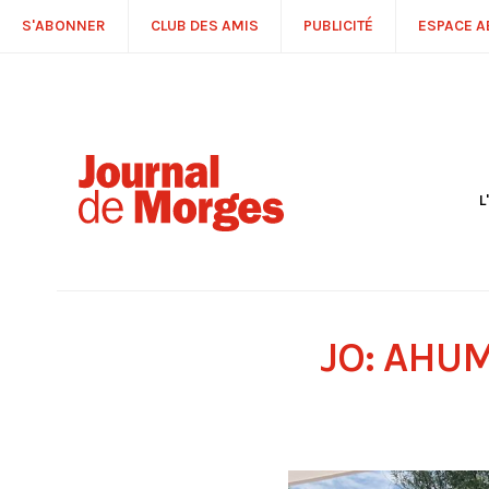
S'ABONNER
CLUB DES AMIS
PUBLICITÉ
ESPACE 
L
S
R
P
É
T
JO: AHU
C
P