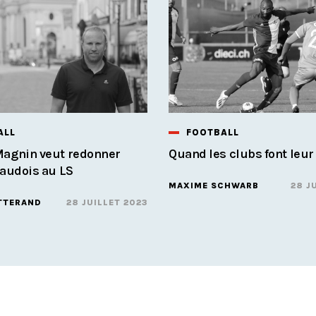
ALL
FOOTBALL
Magnin veut redonner
Quand les clubs font leu
vaudois au LS
MAXIME SCHWARB
28 J
TTERAND
28 JUILLET 2023