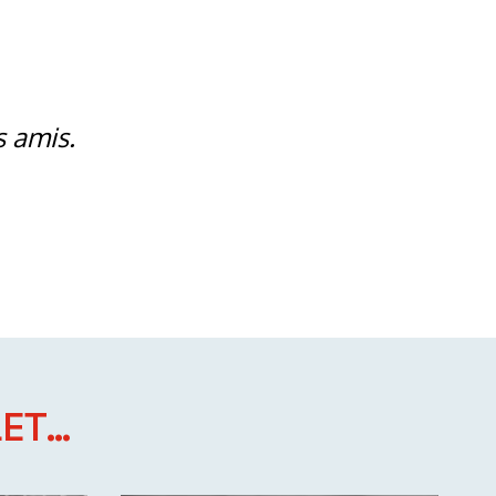
s amis.
T...