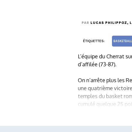
PAR
LUCAS PHILIPPOZ
, 
ÉTIQUETTES:
BASKETBALL
L’équipe du Cherrat s
d’affilée (73-87).
On n’arrête plus les 
une quatrième victoire
temples du basket roma
cumulé quelque 25 poin