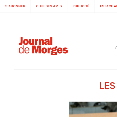
S'ABONNER
CLUB DES AMIS
PUBLICITÉ
ESPACE 
L
S
R
P
É
T
LES
C
P