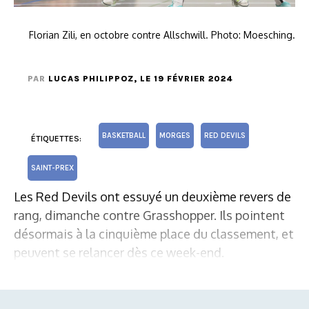
Florian Zili, en octobre contre Allschwill. Photo: Moesching.
PAR
LUCAS PHILIPPOZ
, LE 19 FÉVRIER 2024
BASKETBALL
MORGES
RED DEVILS
ÉTIQUETTES:
SAINT-PREX
Les Red Devils ont essuyé un deuxième revers de
rang, dimanche contre Grasshopper. Ils pointent
désormais à la cinquième place du classement, et
peuvent se relancer dès ce week-end.