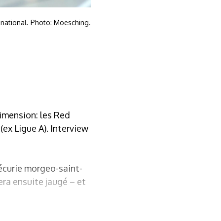
e national. Photo: Moesching.
dimension: les Red
ex Ligue A). Interview
’écurie morgeo-saint-
era ensuite jaugé – et