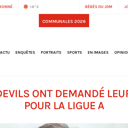
ABONNÉ
BÉBÉS DU JDM
J
19
°C
COMMUNALES 2026
'ACTU
ENQUÊTES
PORTRAITS
SPORTS
EN IMAGES
OPINI
OCIÉTÉ
FOOTBALL
DÉCOUVERTE DE NOS
DESSI
EPORTAGES
OMNISPORTS
VILLES ET VILLAGES
ÉDITOS
OLITIQUE
RÉSULTATS / CLASSEMENTS
GALERIES PHOTOS
LA CHR
LECTIONS 2026
PARIS 2024
VIDÉOS
DUBAT
ERROIR
POINTS
DEVILS ONT DEMANDÉ LEU
ULTURE
LANÈTE
POUR LA LIGUE A