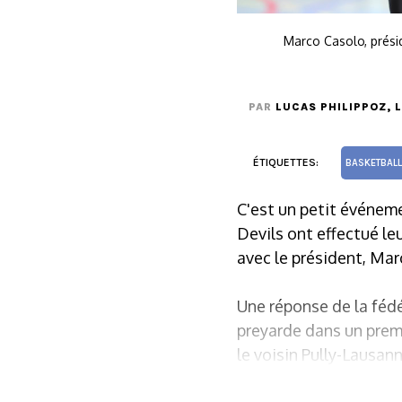
Marco Casolo, présid
PAR
LUCAS PHILIPPOZ
, 
ÉTIQUETTES:
BASKETBALL
C'est un petit événeme
Devils ont effectué le
avec le président, Mar
Une réponse de la fédé
preyarde dans un premie
le voisin Pully-Lausan