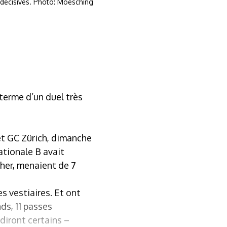
 décisives. Photo: Moesching
 terme d’un duel très
 et GC Zürich, dimanche
ationale B avait
cher, menaient de 7
s vestiaires. Et ont
ds, 11 passes
diront certains –