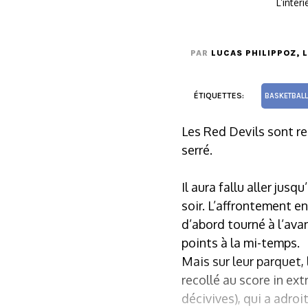
L’inté
PAR
LUCAS PHILIPPOZ
, 
ÉTIQUETTES:
BASKETBALL
Les Red Devils sont re
serré.
Il aura fallu aller ju
soir. L’affrontement e
d’abord tourné à l’ava
points à la mi-temps.
Mais sur leur parquet,
recollé au score in ex
décivives), qui a adro