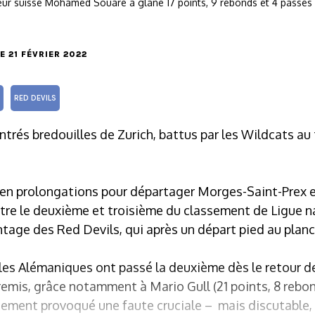
rieur suisse Mohamed Souare a glâné 17 points, 9 rebonds et 4 passes
LE 21 FÉVRIER 2022
RED DEVILS
ntrés bredouilles de Zurich, battus par les Wildcats au
squ’en prolongations pour départager Morges-Saint-Prex
ntre le deuxième et troisième du classement de Ligue n
ntage des Red Devils, qui après un départ pied au plan
 les Alémaniques ont passé la deuxième dès le retour de
tremis, grâce notamment à Mario Gull (21 points, 8 rebon
itement provoqué une faute cruciale – mais discutable, 