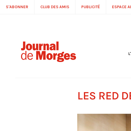
S'ABONNER
CLUB DES AMIS
PUBLICITÉ
ESPACE 
L
S
R
P
É
T
LES RED D
C
P