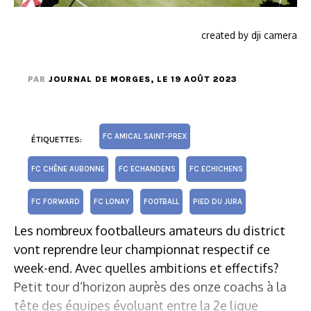
created by dji camera
PAR
JOURNAL DE MORGES
, LE 19 AOÛT 2023
FC AMICAL SAINT-PREX
ÉTIQUETTES:
FC CHÊNE AUBONNE
FC ECHANDENS
FC ECHICHENS
FC FORWARD
FC LONAY
FOOTBALL
PIED DU JURA
Les nombreux footballeurs amateurs du district
vont reprendre leur championnat respectif ce
week-end. Avec quelles ambitions et effectifs?
Petit tour d’horizon auprès des onze coachs à la
tête des équipes évoluant entre la 2e ligue