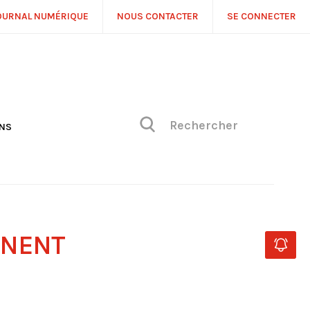
OURNAL NUMÉRIQUE
NOUS CONTACTER
SE CONNECTER
ONS
NS
ONIQUE DE PHILIPPE
H
 DE VUE
NNENT
E