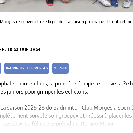
Morges retrouvera la 2e ligue dès la saison prochaine. Ils ont céléb
NN
, LE 22 JUIN 2026
BADMINTON CLUB MORGES
MORGES
phale en interclubs, la première équipe retrouve la 2e 
es juniors pour grimper les échelons.
. La saison 2025-26 du Badminton Club Morges a souri 
omplètement survolé son groupe» et «réussi à placer les
blessés», se félicite le président Roméo Meier.