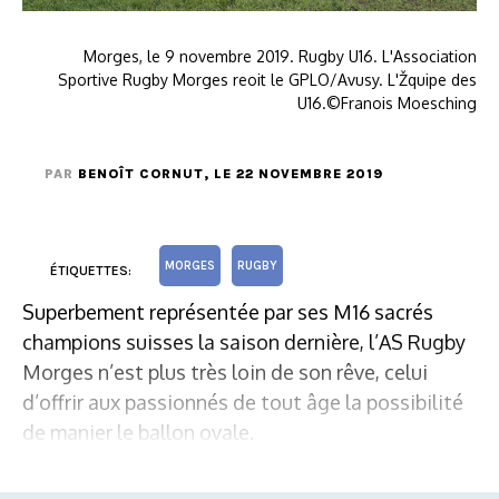
Morges, le 9 novembre 2019. Rugby U16. L'Association
Sportive Rugby Morges reoit le GPLO/Avusy. L'Žquipe des
U16.©Franois Moesching
PAR
BENOÎT CORNUT
, LE 22 NOVEMBRE 2019
MORGES
RUGBY
ÉTIQUETTES:
Superbement représentée par ses M16 sacrés
champions suisses la saison dernière, l’AS Rugby
Morges n’est plus très loin de son rêve, celui
d’offrir aux passionnés de tout âge la possibilité
de manier le ballon ovale.