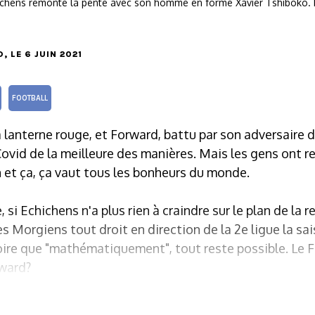
ichens remonte la pente avec son homme en forme Xavier Tshiboko
D
, LE 6 JUIN 2021
FOOTBALL
 lanterne rouge, et Forward, battu par son adversaire di
vid de la meilleure des manières. Mais les gens ont re
 et ça, ça vaut tous les bonheurs du monde.
, si Echichens n'a plus rien à craindre sur le plan de la r
les Morgiens tout droit en direction de la 2e ligue la s
roire que "mathématiquement", tout reste possible. Le FC
rward?