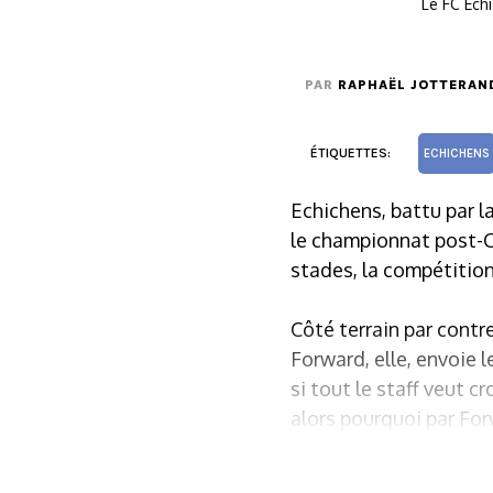
Le FC Ech
PAR
RAPHAËL JOTTERAN
ÉTIQUETTES:
ECHICHENS
Echichens, battu par la
le championnat post-Co
stades, la compétition
Côté terrain par contre
Forward, elle, envoie 
si tout le staff veut c
alors pourquoi par Fo