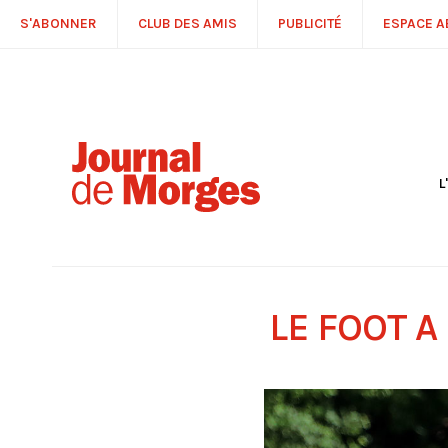
S'ABONNER
CLUB DES AMIS
PUBLICITÉ
ESPACE 
L
S
R
P
É
T
LE FOOT A
C
P