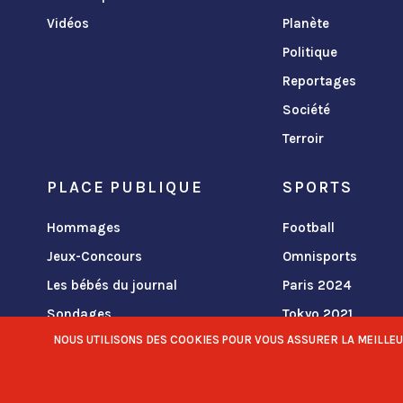
Vidéos
Planète
Politique
Reportages
Société
Terroir
PLACE PUBLIQUE
SPORTS
Hommages
Football
Jeux-Concours
Omnisports
Les bébés du journal
Paris 2024
Sondages
Tokyo 2021
NOUS UTILISONS DES COOKIES POUR VOUS ASSURER LA MEILLEURE