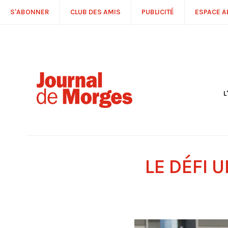
S'ABONNER
CLUB DES AMIS
PUBLICITÉ
ESPACE 
L
S
R
P
É
T
LE DÉFI 
C
P