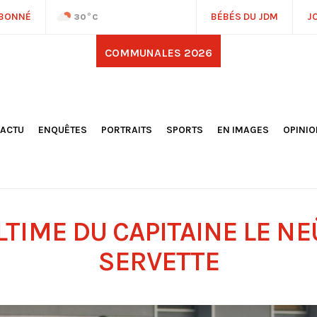
ABONNÉ
BÉBÉS DU JDM
J
30
°C
COMMUNALES 2026
'ACTU
ENQUÊTES
PORTRAITS
SPORTS
EN IMAGES
OPINI
OCIÉTÉ
FOOTBALL
DÉCOUVERTE DE NOS
DESSI
EPORTAGES
OMNISPORTS
VILLES ET VILLAGES
ÉDITOS
OLITIQUE
RÉSULTATS / CLASSEMENTS
GALERIES PHOTOS
LA CHR
LECTIONS 2026
PARIS 2024
VIDÉOS
DUBAT
ERROIR
POINTS
ULTIME DU CAPITAINE LE NE
ULTURE
LANÈTE
SERVETTE