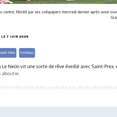
 centre, félicité par ses coéquipiers mercredi dernier après avoir ouv
Gra
, LE 7 JUIN 2026
SAINT-PREX
FOOTBALL
 Le Neün vit une sorte de rêve éveillé avec Saint-Prex
s aboutie.
affronter Servette dans une finale aux allures de match d