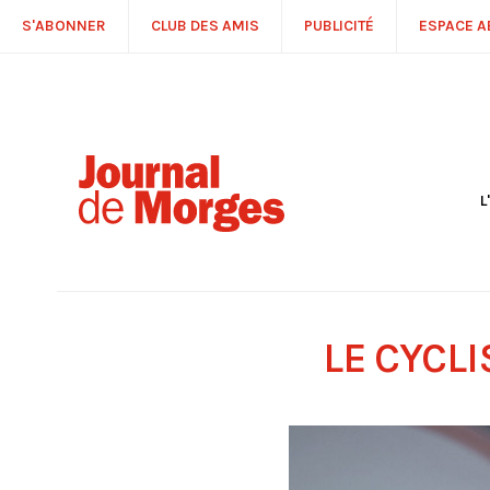
S'ABONNER
CLUB DES AMIS
PUBLICITÉ
ESPACE 
L
S
R
P
É
T
LE CYCLI
C
P