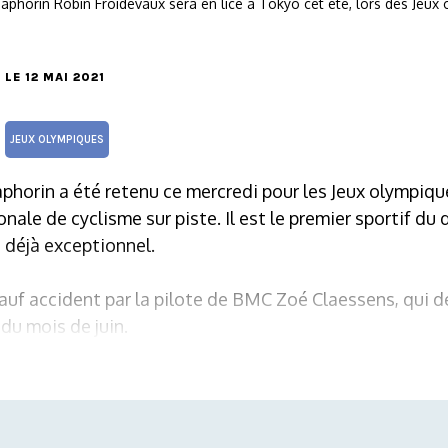
-Saphorin Robin Froidevaux sera en lice à Tokyo cet été, lors des Jeu
, LE 12 MAI 2021
JEUX OLYMPIQUES
aphorin a été retenu ce mercredi pour les Jeux olympique
onale de cyclisme sur piste. Il est le premier sportif du
t déjà exceptionnel.
 sauf accident par la pilote de BMC Zoé Claessens, qui de
du mois de juin.