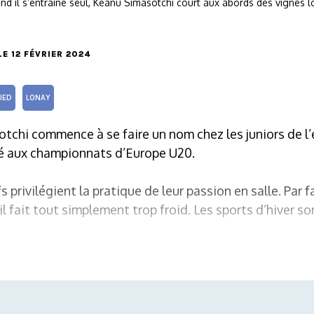
nd il s’entraîne seul, Keanu Simasotchi court aux abords des vignes
 LE 12 FÉVRIER 2024
IED
LONAY
tchi commence à se faire un nom chez les juniors de l’
ipé aux championnats d’Europe U20.
ifs privilégient la pratique de leur passion en salle. Par 
l fait tout simplement trop froid. Les sports d’hiver so