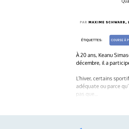
Qua
PAR
MAXIME SCHWARB
,
ÉTIQUETTES:
COURSE À P
À 20 ans, Keanu Simaso
décembre, il a partic
L’hiver, certains sport
adéquate ou parce qu’i
pas que...