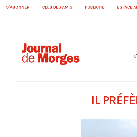
S'ABONNER
CLUB DES AMIS
PUBLICITÉ
ESPACE 
L
S
R
P
É
T
IL PRÉF
C
P