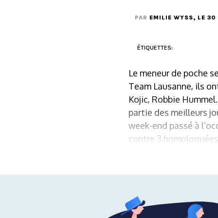
PAR
EMILIE WYSS
, LE 3
ÉTIQUETTES:
Le meneur de poche se 
Team Lausanne, ils ont
Kojic, Robbie Hummel..
partie des meilleurs j
week-end passé à l’oc
contre 3 homologuées pa