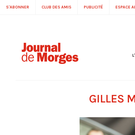
S'ABONNER
CLUB DES AMIS
PUBLICITÉ
ESPACE 
L
S
R
P
É
T
GILLES 
C
P