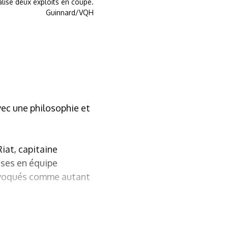
lisé deux exploits en coupe.
Guinnard/VQH
vec une philosophie et
Riat, capitaine
ises en équipe
t évoqués comme autant