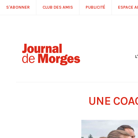
S'ABONNER
CLUB DES AMIS
PUBLICITÉ
ESPACE 
L
S
R
P
É
T
UNE COA
C
P