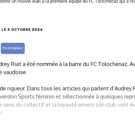
donné un nouvel élan à la première équipe du FC Tolochenaz qui a réa
, LE 5 OCTOBRE 2024
TOLOCHENAZ
drey Riat a été nommée à la barre du FC Tolochenaz. A
e vaudoise.
de rigueur. Dans tous les articles qui parlent d’Audrey 
erdon Sports féminin et sélectionnée à quelques repr
 le sens du collectif et la loyauté envers son club son
e.