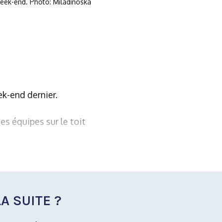
week-end. Photo: Miladinoska
k-end dernier.
s équipes sur le toit
A SUITE ?