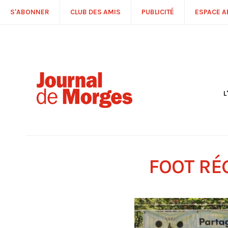
S'ABONNER
CLUB DES AMIS
PUBLICITÉ
ESPACE 
L
S
R
P
É
T
FOOT RÉ
C
P