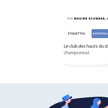
PAR
MAXIME SCHWARB
,
ÉTIQUETTES:
BASKETBALL
Le club des hauts du d
championnat.
C’est une nouvelle be