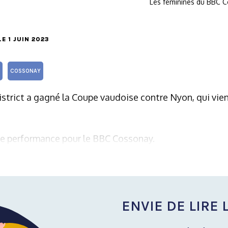
Les féminines du BBC C
 LE 1 JUIN 2023
COSSONAY
istrict a gagné la Coupe vaudoise contre Nyon, qui vie
lle performance pour le BBC Cossonay.
ENVIE DE LIRE L