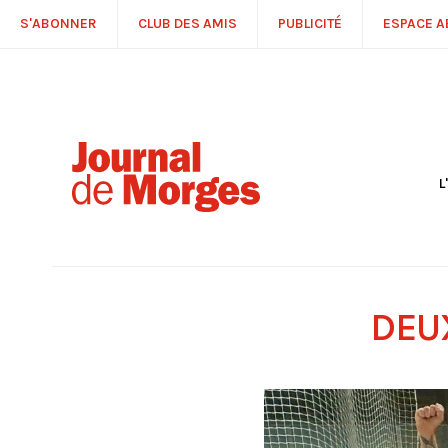
S'ABONNER
CLUB DES AMIS
PUBLICITÉ
ESPACE 
L
S
R
P
É
T
DEU
C
P