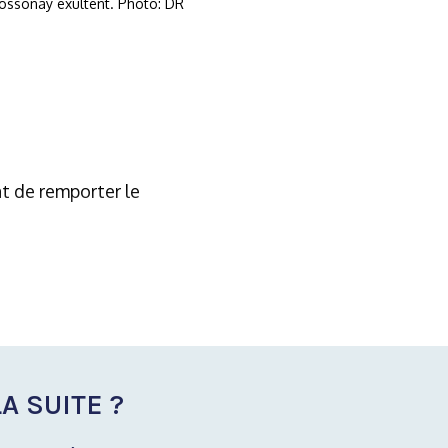
ossonay exultent. Photo: DR
nt de remporter le
A SUITE ?